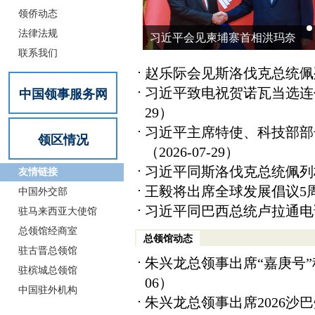
领侨动态
法律法规
见柬埔寨首相洪玛奈
习近平同斯洛伐克总统佩列格里
联系我们
谈
赵乐际会见斯洛伐克总统佩
习近平致电祝贺诺瓦当选连
中国领事服务网
29）
习近平主席特使、科技部部
领区情况
（2026-07-29）
习近平同斯洛伐克总统佩列
友情链接
王毅将出席全球发展倡议5
中国外交部
习近平同巴西总统卢拉通电
驻马来西亚大使馆
总领馆经商室
总领馆动态
驻古晋总领馆
朱兴龙总领事出席“嘉庚号”
驻槟城总领馆
06）
中国驻外机构
朱兴龙总领事出席2026沙