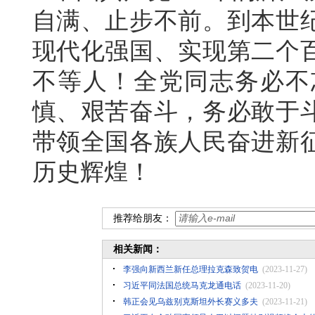
自满、止步不前。到本世
现代化强国、实现第二个
不等人！全党同志务必不
慎、艰苦奋斗，务必敢于
带领全国各族人民奋进新
历史辉煌！
推荐给朋友：
相关新闻：
李强向新西兰新任总理拉克森致贺电
(2023-11-27)
​习近平同法国总统马克龙通电话
(2023-11-20)
韩正会见乌兹别克斯坦外长赛义多夫
(2023-11-21)