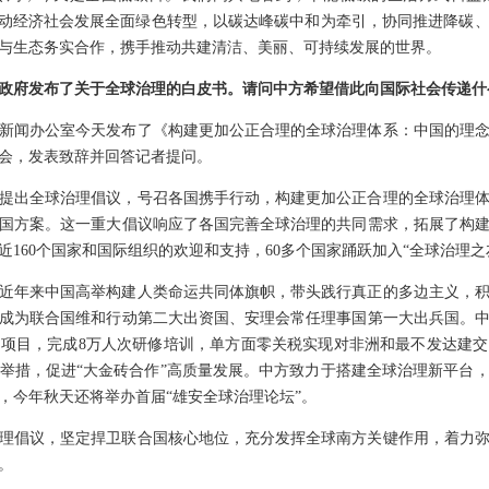
推动经济社会发展全面绿色转型，以碳达峰碳中和为牵引，协同推进降碳
与生态务实合作，携手推动共建清洁、美丽、可持续发展的世界。
政府发布了关于全球治理的白皮书。请问中方希望借此向国际社会传递什
新闻办公室今天发布了《构建更加公正合理的全球治理体系：中国的理
会，发表致辞并回答记者提问。
提出全球治理倡议，号召各国携手行动，构建更加公正合理的全球治理
国方案。这一重大倡议响应了各国完善全球治理的共同需求，拓展了构
160个国家和国际组织的欢迎和支持，60多个国家踊跃加入“全球治理之
近年来中国高举构建人类命运共同体旗帜，带头践行真正的多边主义，
成为联合国维和行动第二大出资国、安理会常任理事国第一大出兵国。
合作项目，完成8万人次研修培训，单方面零关税实现对非洲和最不发达建
举措，促进“大金砖合作”高质量发展。中方致力于搭建全球治理新平台
，今年秋天还将举办首届“雄安全球治理论坛”。
理倡议，坚定捍卫联合国核心地位，充分发挥全球南方关键作用，着力
。