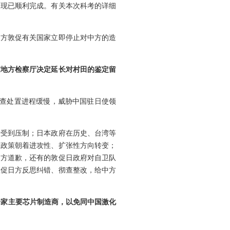
，现已顺利完成。有关本次科考的详细
中方敦促有关国家立即停止对中方的造
京地方检察厅决定延长对村田的鉴定留
调查处置进程缓慢，威胁中国驻日使领
音受到压制；日本政府在历史、台湾等
保政策朝着进攻性、扩张性方向转变；
中方道歉，还有的敦促日政府对自卫队
敦促日方反思纠错、彻查整改，给中方
和一家主要芯片制造商，以免同中国激化