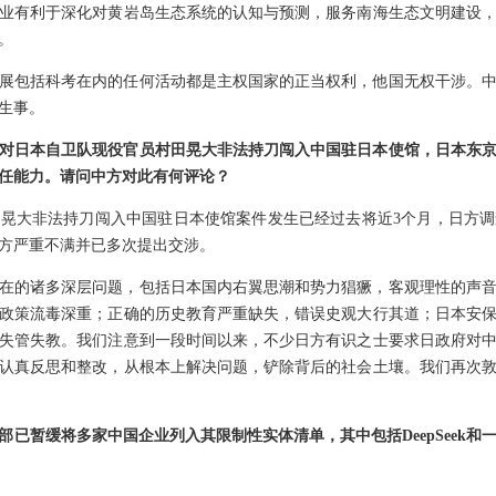
业有利于深化对黄岩岛生态系统的认知与预测，服务南海生态文明建设
。
展包括科考在内的任何活动都是主权国家的正当权利，他国无权干涉。
生事。
对日本自卫队现役官员村田晃大非法持刀闯入中国驻日本使馆，日本东
任能力。请问中方对此有何评论？
晃大非法持刀闯入中国驻日本使馆案件发生已经过去将近3个月，日方
方严重不满并已多次提出交涉。
在的诸多深层问题，包括日本国内右翼思潮和势力猖獗，客观理性的声
政策流毒深重；正确的历史教育严重缺失，错误史观大行其道；日本安
失管失教。我们注意到一段时间以来，不少日方有识之士要求日政府对
认真反思和整改，从根本上解决问题，铲除背后的社会土壤。我们再次
部已暂缓将多家中国企业列入其限制性实体清单，其中包括DeepSeek