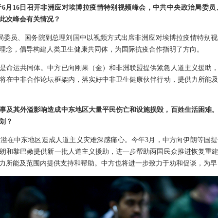
6月16日召开非洲应对埃博拉疫情特别视频峰会，中共中央政治局委
此次峰会有关情况？
治局委员、国务院副总理刘国中以视频方式出席非洲应对埃博拉疫情特别
理念，倡导构建人类卫生健康共同体，为国际抗疫合作指明了方向。
是命运共同体。中方已向刚果（金）和非洲联盟提供紧急人道主义援助
将在中非合作论坛框架内，落实好中非卫生健康伙伴行动，提供力所能
事及其外溢影响造成中东地区大量平民伤亡和设施损毁，百姓生活困难
划？
溢在中东地区造成人道主义灾难深感痛心。今年3月，中方向伊朗等国
朗和黎巴嫩提供新一批人道主义援助，进一步帮助两国民众推进恢复重
力所能及范围内提供支持和帮助。中方也将进一步致力于劝和促谈，为早