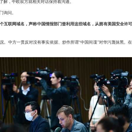
了解，中欧双方就相关对话保持着沟通。
门询问。
3个互联网域名，声称中国情报部门曾利用这些域名，从拥有美国安全许
况。中方一贯反对没有事实依据、炒作所谓“中国间谍”对华污蔑抹黑。