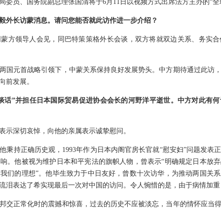
局委员、国务院副总理张国清将于6月11日以视频方式出席法方主办的“全
毅外长访蒙消息。请问您能否就此访作进一步介绍？
同蒙方领导人会见，同巴特策策格外长会谈，双方将就双边关系、务实合
两国元首战略引领下，中蒙关系保持良好发展势头。中方期待通过此访
向前发展。
谈话”并担任日本国际贸易促进协会会长的河野洋平逝世。中方对此有
表示深切哀悼，向他的亲属表示诚挚慰问。
他秉持正确历史观，1993年作为日本内阁官房长官就“慰安妇
”问题发表
响。他被视为维护日本和平宪法的旗帜人物，曾表示“明确规定日本放
我们的理想”。他毕生致力于中日友好，曾数十次访华，为推动两国关
流泪表达了希实现最后一次对中国的访问。令人惋惜的是，由于病情加重
邦交正常化时的震撼和惊喜，过去的历史不应被淡忘，当年的情怀应当