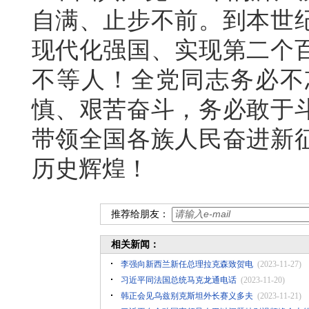
自满、止步不前。到本世
现代化强国、实现第二个
不等人！全党同志务必不
慎、艰苦奋斗，务必敢于
带领全国各族人民奋进新
历史辉煌！
推荐给朋友：
相关新闻：
李强向新西兰新任总理拉克森致贺电
(2023-11-27)
​习近平同法国总统马克龙通电话
(2023-11-20)
韩正会见乌兹别克斯坦外长赛义多夫
(2023-11-21)