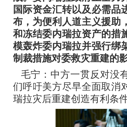
国际资金汇转以及必需品
布，为便利人道主义援助
和冻结委内瑞拉资产的措
模轰炸委内瑞拉并强行绑
制裁措施对委救灾重建的
毛宁：中方一贯反对没
们呼吁美方尽早全面取消
瑞拉灾后重建创造有利条