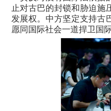
止对古巴的封锁和胁迫施
发展权。中方坚定支持古
愿同国际社会一道捍卫国